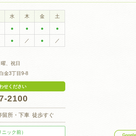
水
木
金
土
●
●
●
●
●
／
●
／
日曜、祝日
金3丁目9-8
わせください
7-2100
停留所・下車
徒歩すぐ
リニック前）
Goog