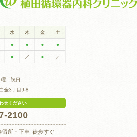
水
木
金
土
●
●
●
●
●
／
●
／
日曜、祝日
金3丁目9-8
わせください
7-2100
停留所・下車
徒歩すぐ