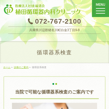
072-767-2100
兵庫県川辺郡猪名川町白金3丁目9-8
循環器系検査
ホーム
»
診療のご案内
»
循環器系検査
当院で可能な循環器系検査のご案内です