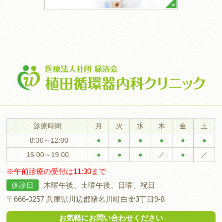
診療時間
月
火
水
木
金
土
8:30～12:00
●
●
●
●
●
●
16:00～19:00
●
●
●
／
●
／
※午前診療の受付は11:30まで
休診日
木曜午後、土曜午後、日曜、祝日
〒666-0257
兵庫県川辺郡猪名川町白金3丁目9-8
お気軽にお問い合わせください